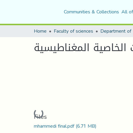
Communities & Collections
All o
Home
Faculty of sciences
Department of 
 الخاصية المغناطيسية
Loading...
Files
mhammedi final.pdf
(6.71 MB)