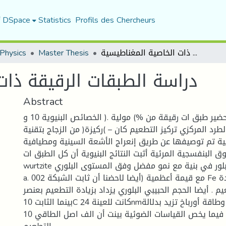
f DSpace
Statistics
Profils des Chercheurs
دراسة الطبقات الرقيقة ذات الخاصية المغناطيسية
Master Thesis
Physics
دراسة الطبقات الرقيقة ذات
Abstract
خلال هذا العمل تم تحضير طبق ات رقيقة من %) مولية .( الخصائص البنيوية 10 و
مي بالطرد المركزي تركيز التطعيم كان – )ركيزة( من الزجاج بتقنية
ية تم توصيفها عن طريق إنعراج الأشعة السينية ومطيافية
البنفسجية المرئية أثبت النتائج البنيوية أن كل الطبق ات Hexagonal
wurtzite الرقيقة المحضرة تتبلور في بنية مع نمو مفضل وفق المستوى البلوري (
a. أيضا لاحضنا أن ثابت الشبكة 002) مع قيمة أعظمية Fe ينقص بدلالة زيادة
م . أيضا الحجم الحبيبي البلوري يزداد بزيادة التطعيم بعنصر cيزداد
بينما الثابت 10C كانت للعينة 24nmقدرها ينقص وطاقة أورباخ تزيد بدلالة Eg -
أما فيما يخص القياسات الضوئية بينت أن الف اصل الطاقي 10D .Feتركيز