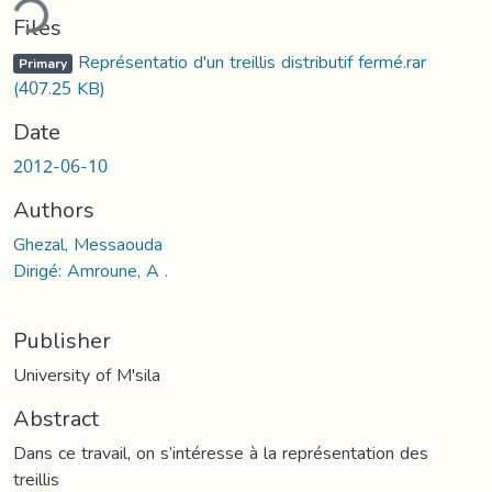
ding...
Files
Représentatio d'un treillis distributif fermé.rar
Primary
(407.25 KB)
Date
2012-06-10
Authors
Ghezal, Messaouda
Dirigé: Amroune, A .
Publisher
University of M'sila
Abstract
Dans ce travail, on s’intéresse à la représentation des
treillis