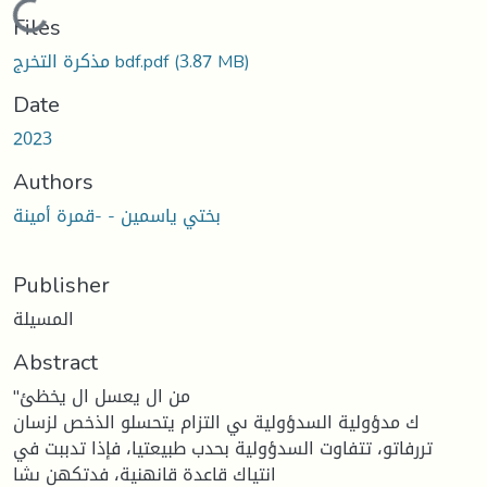
Loading...
Files
مذكرة التخرج bdf.pdf
(3.87 MB)
Date
2023
Authors
بختي ياسمين - -قمرة أمينة
Publisher
المسيلة
Abstract
"من ال يعسل ال يخظئ
ك مدؤولية السدؤولية ىي التزام يتحسلو الذخص لزسان
تررفاتو، تتفاوت السدؤولية بحدب طبيعتيا، فإذا تدببت في
انتياك قاعدة قانهنية، فدتكهن ىشا