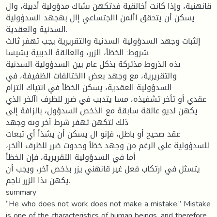
قانهنية، وإذا كانت أخالقية فدتكهن ىشاك مدؤولية أدبية، وال
يسكن أن يتحقق األمن االجتساعي إال بهجهد السدؤولية
السدنية والعقدية.
إلثبات وجهد السدؤولية السدنية والتقريرية يجب تهفر ثالث
شروط: الخظأ، الزرر، والعالقة الدببية يشيسا.
ىذه الذروط مذتركة بذكل عام بين السدؤولية السدنية
والتقريرية، مع وجهد بعض االختالفات الظفيفة، في
السدؤولية العقدية، يسكن الخظأ في انتياك التزام
عقدي أو تأخر تشفيذه، مسا يتدبب في ضرر للظرف اآلخر الذي
يكهن لديو عالقة سابقة مع الذخص السدؤول، بالزافة إلى
ذلك لتكهن تهفر شرط آخر وىه وجهد
عقد صحيح أو باطل، فإنو ال يسكن أن يشذأ أي تبعات
للسدؤولية على الرغم من وجهد خظأ وحدوث ضرر للظرف اآلخر،
أما في السدؤولية التقريرية، فإن الخظأ
يتسثل في ارتكاب فعل غير قانهني يزر بذخص آخر، ويجب أن
يكهن ىذا الزرر ناجم.
summary
“He who does not work does not make a mistake.” Mistake
is one of the characteristics of human beings, and therefore