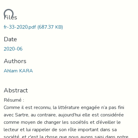
ading...
Files
fr-33-2020.pdf
(687.37 KB)
Date
2020-06
Authors
Ahlam KARA
Abstract
Résumé :
Comme il est reconnu, la littérature engagée n’a pas fini
avec Sartre, au contraire, aujourd’hui elle est considérée
comme moyen de changer les sociétés et d’éveiller le
lecteur et lui rappeler de son rôle important dans sa
société, et c'est la chose que nous avons saisi dans notre