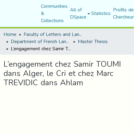
Communities
All of
Profils de
&
Statistics
DSpace
Chercheur
Collections
Home
Faculty of Letters and Languages
Department of French Language and Literature
Master Thesis
L’engagement chez Samir TOUMI dans Alger, le Cri et chez Marc TREVIDIC dans Ahlam
L’engagement chez Samir TOUMI
dans Alger, le Cri et chez Marc
TREVIDIC dans Ahlam