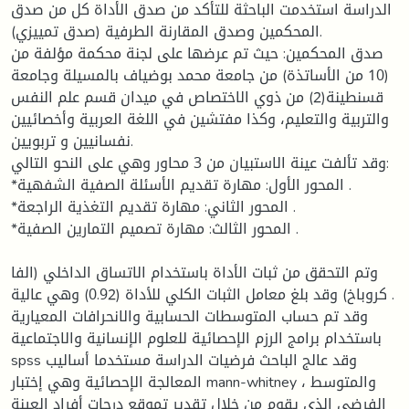
الدراسة استخدمت الباحثة للتأكد من صدق الأداة كل من صدق
المحكمين وصدق المقارنة الطرفية (صدق تمييزي).
صدق المحكمين: حيث تم عرضها على لجنة محكمة مؤلفة من
(10 من الأساتذة) من جامعة محمد بوضياف بالمسيلة وجامعة
قسنطينة(2) من ذوي الاختصاص في ميدان قسم علم النفس
والتربية والتعليم، وكذا مفتشين في اللغة العربية وأخصائيين
نفسانيين و تربويين.
وقد تألفت عينة الاستبيان من 3 محاور وهي على النحو التالي:
*المحور الأول: مهارة تقديم الأسئلة الصفية الشفهية .
*المحور الثاني: مهارة تقديم التغذية الراجعة .
*المحور الثالث: مهارة تصميم التمارين الصفية .
وتم التحقق من ثبات الأداة باستخدام الاتساق الداخلي (الفا
كروباخ) وقد بلغ معامل الثبات الكلي للأداة (0.92) وهي عالية .
وقد تم حساب المتوسطات الحسابية والانحرافات المعيارية
باستخدام برامج الرزم الإحصائية للعلوم الإنسانية والاجتماعية
spss وقد عالج الباحث فرضيات الدراسة مستخدما أساليب
المعالجة الإحصائية وهي إختبار mann-whitney ، والمتوسط
الفرضي الذي يقوم من خلال تقدير تموقع درجات أفراد العينة