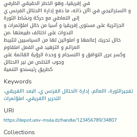
في إفريقيا، وهو الخطر الحقيقي الظرفي
و االستراتيجي في اآلن ذاته، ما دفع إدارة االحتالل الفرنس ي
إلى التعاطي مع حركة ونشاط الثورة
الجزائرية على مستوى إفريقيا و آسيا من خالل املؤتمرات و
الندوات على اختالف طبيعتها ،من
خالل تحريك إعالمها و املوالين لها من السياسيين لتثبيط
العزائم و التزهيد في الفعل املقاوم
وكسر عرى التوافق و االنسجام و وحدة الرؤية القائمة على
وجوب التخلص من نير االحتالل
كطريق رئيسنحو التنمية
Keywords
تفجيرالثورة، االعالم، إدارة االحتالل الفرنس ي، البعد االفريقي،
التحرير االفريقي، املؤتمرات
URI
https://depot.univ-msila.dz/handle/123456789/34807
Collections