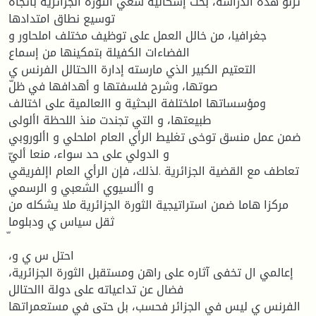
ترنو هذه الدراسة، بحث إشكالية سعي الثورة الجزائرية باتجاه
توسيع نطاق امتدادها
جغرافيا، من خالل العمل على توظيف مختلف املحاور و
الفضاءات الكفيلة بتمكينها من إسماع
التعتيم الكبير الذي مارسته إدارة االحتالل الفرنس ي
صوتها، وشرح فلسفتها و أهدافها في ظلّ
ومؤسساتها املختلفة البحثية و االعالمية على اختالف
طبيعتها، و التي تجندت منذ اللحظة األولى
ضمن عمل منسق توخى تغليط الرأي العام املحلي و األوروبي
و الدولي على حد سواء، منعا أليّ
تعاطف مع القضية الجزائرية .لذلك، فإن الرأي العام اإلفريقي
و األسيوي الشعبي و الرسمي
مركزا هاما ضمن استراتيجية الثورة الجزائرية ملا يشكله من
ثقل سياس ي ودبلوما
،احتل س ي و
إعالمي ال تخفى آثاره على راهن ومستقبل الثورة الجزائرية،
فضال عن تداعياته على دولة االحتالل
الفرنس ي ليس في الجزائر فحسب، بل حتى في مستعمراتها