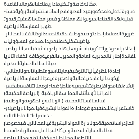
مكانةخاصةوتنظيماداريمناعلىالهرمالىالقاعدة.
-ضرورةتخطيطمحكموبعيدالمدىوفقدراساتاستشرافيةبرؤيةمست
قبليةلهذالقطاعالحيويوالهاممنخلالوضعبرامجتساهمفيترقيةوت
طويرالممارسةالرياضية.
-ضرورةالعملعلىإيجادتوصيفوظيفيدقيقلجميعالوظائففيالمجالالر
ياضيبشكليضمنتحديدالمهاموالمسؤوليات.
-إعدادبرامجودوراتتكوينيةيشرفعليهاخبراءوباحثينفيالمجالالرياضي
لفائدةإطاراتالمديريةالعامةوالمديرياتالفرعيةوكافةالكفاءاتالريا
ضيةلقطاعالحمايةالمدنية.
-إعادةالنظرفيألياتالتوظيفبمايتناسبومتطلباتالعونالمثالي
(يكونذالياقةبدنيةعاليةولهخبرةفيمجالالممارسةالرياضية
-إنشاءنظامحوافزبطرقتشجيعيةمنأجلإضفاءنوعمنالتنافسعلىكسب
المراتبالأولىأثناءالممارسةالرياضية (الرياضةالمكيفة)
فيالمنافساتالمحلية ( الولائيةوالجهويةوالوطنية).
-كاستمراريةللبحثفيموضوعادارةالموادالبشريةفيالمجالالرياضيلاب
دمنمراعاتالنقاطالتالية :
انجازدراساتعميقةحولادارةالموادالبشريةفيالمجالالرياضيخصوصاب
قطاعالحمايةالمدنيةوفيكلالمجالاتليسفيالرياضةفقط
.لانتطورالمصالحالاخرىكفيلبتطورمجالالرياضة .