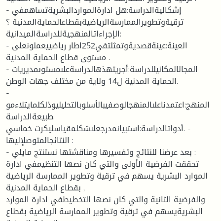
- إشكاليةالدراسة:هل ادارةالمواردالبشريةتساهمفي
ترقيةوتطويرالممارسةالرياضيةبقطاعالحمايةالمدنية ؟
الإجراءاتالمنهجيةللدراسةالميدانية:
- العينة:عينةقصديةوتمثلتفي252اطار رياضييعملونعلى
مستوى قطاع الحماية المدنية .
- المجالالمكانيللدراسة:أجريتهذهالدراسةعلىمستوىمديريات
الحماية المدنية ل14 ولاية من مختلف جهات الوطن.
-
المنهج:اعتمدناعلىالمنهجالوصفيبالأسلوبالتحليليوذلكلمايتلاءمو
طبيعةالدراسة.
أدواتالدراسة:استبيانمدرجعلىشكلمقياسليكرت خماسي. -
النتائجالمتوصلإليها :
- بعد عرضنا للنتائج وتفسيرها ومناقشتها نستنتج مايلي :
تحققت الفرضية الأولى والتي كان نصها التنظيمفي ادارة
الموارد البشرية يسهم في ترقية وتطوير الممارسة الرياضية
بقطاع الحماية المدنية ,
والفرضية الثانية والتي كان نصها التخطيطفي ادارة الموارد
البشريةيسهم في ترقية وتطوير الممارسة الرياضية بقطاع