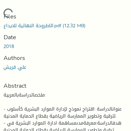
ading...
Files
الاطروحة النهائية للايداع.pdf
(12.32 MB)
Date
2018
Authors
علي, قريش
Abstract
ملخصالدراسةبالعربية:
- عنوانالدراسة :اقتراح نموذج لإدارة الموارد البشرية كأسلوب
لترقية وتطوير الممارسة الرياضية بقطاع الحماية المدنية.
- هدفالدراسة:معرفةمدىمساهمة ادارة الموارد البشرية في
ترقية وتطوير الممارسة الرياضية بقطاع الحماية المدنية .