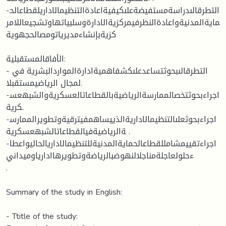
-التطرقالىدراسةمستفيضةعلىكيفيةاعادةالتنظيمالاداريلقطاعالح
مايةالمدنيةواعادةالنظرفيمركزيةالادارةوسلبياتهاوتشجيعاللامر
كزيةبإنشاءمديرياتومصالحجهوية
الأفاقالمستقبلية:
- التطرقالىبحوثتساعدعلىكشفاهميةادارةالمواردالبشرية في
لمجال الرياضيمستقبلا.
-اجراءبحوثتخصالممارسةالرياضيةبالقطاعاتالعسكريةوالشبهعس
كرية.
-اجراءبحوثعلىالتنظيمالاداريةالذييساهمفيترقيةوتطويرالممارس
ةالرياضيةفيالقطاعاتالشبهعسكرية .
-اجراءتقييمشامللقطاعالحمايةالمدنيةللتنظيمالاداريالحاليواعطا
ءحلولعاجلةمناجلالنهوضبالرياضةوتطويرهاادارياوميداني
.
Summary of the study in English:
- Ttitle of the study: