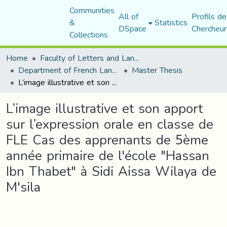
Communities
All of
Profils de
&
Statistics
DSpace
Chercheur
Collections
Home
Faculty of Letters and Languages
Department of French Language and Literature
Master Thesis
L’image illustrative et son apport sur l’expression orale en classe de FLE Cas des apprenants de 5ème année primaire de l'école "Hassan Ibn Thabet" à Sidi Aissa Wilaya de M'sila
L’image illustrative et son apport
sur l’expression orale en classe de
FLE Cas des apprenants de 5ème
année primaire de l'école "Hassan
Ibn Thabet" à Sidi Aissa Wilaya de
M'sila