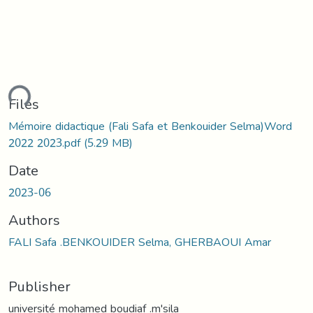
ding...
Files
Mémoire didactique (Fali Safa et Benkouider Selma)Word
2022 2023.pdf
(5.29 MB)
Date
2023-06
Authors
FALI Safa .BENKOUIDER Selma, GHERBAOUI Amar
Publisher
université mohamed boudiaf .m'sila