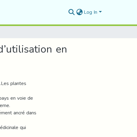
Log In
’utilisation en
e.Les plantes
pays en voie de
erne.
ément ancré dans
édicinale qui