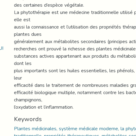
des certaines d’espèce végétale.
La phytothérapie est une médecine traditionnelle utilisé p
elle est
aussi la connaissance et l’utilisation des propriétés thér
plantes dues
généralement aux métabolites secondaires (principes ac
UI
recherches ont prouvé la richesse des plantes médicina
substances actives appartenant aux produits du métabol
dont les
plus importants sont les huiles essentielles, les phénols,
leur
efficacité dans le traitement de nombreuses maladies gra
efficacité biologique multiple, notamment contre les bacté
champignons,
l’oxydation et l’inflammation.
Keywords
Plantes médicinales, système médicale moderne, la phyt
traditionnelle, propriétés thérapeutiques, métabolites se