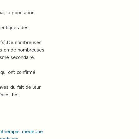
ar la population,
apeutiques des
tifs).De nombreuses
les en de nombreuses
isme secondaire,
 qui ont confirmé
ves du fait de leur
ries, les
othérapie, médecine
condaires