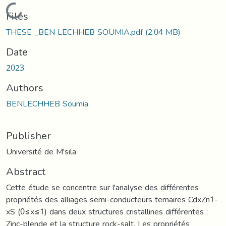
Loading...
Files
THESE _BEN LECHHEB SOUMIA.pdf
(2.04 MB)
Date
2023
Authors
BENLECHHEB Soumia
Publisher
Université de M'sila
Abstract
Cette étude se concentre sur l'analyse des différentes
propriétés des alliages semi-conducteurs ternaires CdxZn1-
xS (0≤x≤1) dans deux structures cristallines différentes :
Zinc-blende et la structure rock-salt. Les propriétés