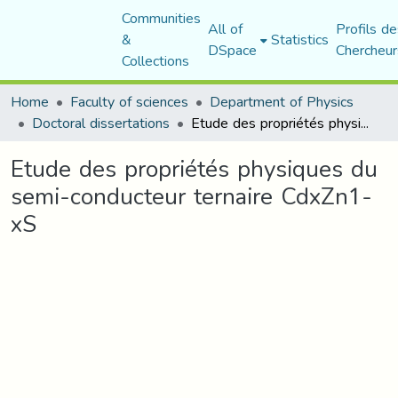
Communities
All of
Profils de
&
Statistics
DSpace
Chercheur
Collections
Home
Faculty of sciences
Department of Physics
Doctoral dissertations
Etude des propriétés physiques du semi-conducteur ternaire CdxZn1-xS
Etude des propriétés physiques du
semi-conducteur ternaire CdxZn1-
xS