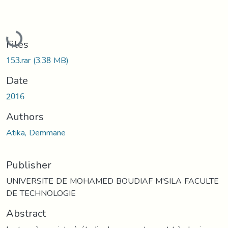
Loading...
Files
153.rar
(3.38 MB)
Date
2016
Authors
Atika, Demmane
Publisher
UNIVERSITE DE MOHAMED BOUDIAF M'SILA FACULTE
DE TECHNOLOGIE
Abstract