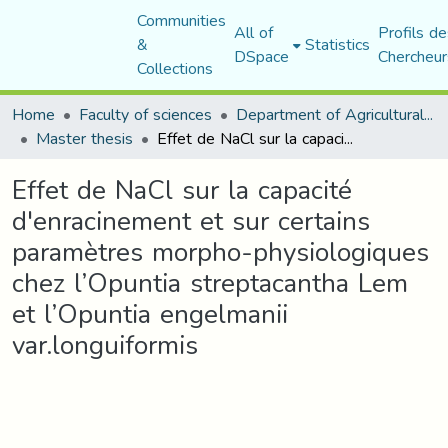
Communities
All of
Profils de
&
Statistics
DSpace
Chercheur
Collections
Home
Faculty of sciences
Department of Agricultural Sciences
Master thesis
Effet de NaCl sur la capacité d'enracinement et sur certains paramètres morpho-physiologiques chez l’Opuntia streptacantha Lem et l’Opuntia engelmanii var.longuiformis
Effet de NaCl sur la capacité
d'enracinement et sur certains
paramètres morpho-physiologiques
chez l’Opuntia streptacantha Lem
et l’Opuntia engelmanii
var.longuiformis