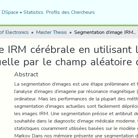
f DSpace
Statistics
Profils des Chercheurs
f Electronics
Master Thesis
Segmentation d’image IRM cérébrale en utilisant l’intensité et l’information contextuelle par le champ aléatoire de Markov
IRM cérébrale en utilisant l’
tuelle par le champ aléatoire
Abstract
La segmentation d’images est une étape préliminaire et
l’analyse d’images d’imagerie par résonance magnétique 
ordinateur. Mais les performances de la plupart des mé
segmentation d’images actuelles sont facilement déprécié
les images IRM. Une segmentation précise et antibruit 
souhaitée dans le diagnostic d’image médicale moderne.
statistiques couramment utilisées basées sur le modèle
Markov Dans nos mémoire présente une segmentation 