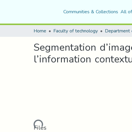
Communities & Collections
All o
Home
Faculty of technology
Department o
Segmentation d’image 
l’information contex
Loading...
Files