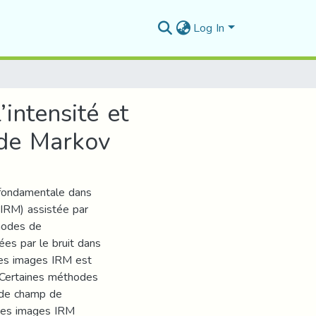
Log In
intensité et
 de Markov
 fondamentale dans
(IRM) assistée par
thodes de
es par le bruit dans
des images IRM est
 Certaines méthodes
 de champ de
des images IRM