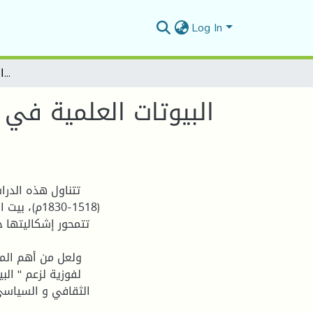
Log In
البيوتات العلمية في مدينة قسنطينة خلال العهد العثماني( البيت العلمي، الراشدي، المسبح و الباديسي)
البيوتات العلمية في 
تتناول هذه الدرا
(1518-1830
تتمحور إشكاليتها ح
ولعل من أهم الم
لفوزية لزعم " الب