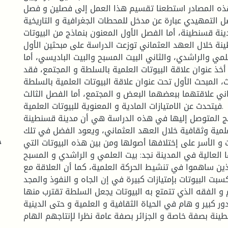
ذه المصادر استطعنا تقسيم هذا العمل إلى فصلين و فصل
 التمهيدي عبارة عن مدخل للمحطات الجغرافية و التاريخية
ينة قسنطينة، أما الفصل الأول المعنون بنماذج من البيوتات
نة خلال العهد العثماني توزعت الدراسة على مبحثين الأول
لمي والراشدي، والثاني البيت المسبح والبيت الباديسي، أما
أخذ عنوان علاقة البيوتات العلمية بالسلطة و المجتمع، فقد
ث، المبحث الأول تحت عنوان علاقة البيوتات العلمية بالسلطة
اني علاقتهما ببعضهما البعض و المجتمع، أما الفصل الثالث
فيتحدث عن الامتيازات المادية و المعنوية للبيوتات العلمية.
ئج المتوصل إليها في هذه الدراسة هي أن مدينة قسنطينة
مية وثقافية خلال العهد العثماني، ويعود الفضل في تلك
ج
 و الأسر على إختلافها أصولها ومن بين هذه البيوتات التي
العالية في المدينة نجد: بيت العلمي و الراشدي و المسبح
ذين ساهموا في تنشيط الحركة العلمية، كما أن العلاقة مع
بت البيوتات بإمتيازات كبيرة في إن الجاه و النفوذ والمجد
 و الفقه الذي تتمتع به البيوتات يجعل السلطة تقترب منها.
دور كبير و هام في الحياة الثقافية و العلمية و حتى الدينية