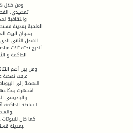
ومن خلال ه
تمهيدي، الفصل
والثقافية لمد
العلمية بمدينة قسنطي
بعنوان البيت الع
الفصل الثاني الذي 
أندرج تحته ثلاث مباح
الحاكمة و الث
ومن بين أهم النتا
عرفت نهضة عل
النهضة إلى البيوتات
اشتهرت بمكانتها 
والباديسي ال
السلطة الحاكمة أكس
والعلم
كما كان للبيوتات 
بمدينة قسنطينة بصفة خاصة و الجزائر بصفة عامة نظرا لإنتاجهم الهام.