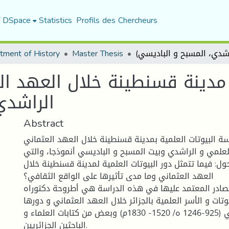
f DSpace
Statistics
Profils des Chercheurs
tment of History
Master Thesis
مدينة قسنطينة خلال العهد الع
الراشدي
Abstract
سة البيوتات العلمية بمدينة قسنطينة خلال العهد العثماني
م)، بيت العلمي و الراشدي وبيت المسبح و الباديسي أنموذجا، والتي
ول: فيما تتمثل دور البيوتات العلمية لمدينة قسنطينة خلال
العهد العثماني وما مدى تأثيرها على الواقع الثقافي؟
صادر المعتمد عليها في هذه الدراسة هي أطروحة دكتوراه
يوتات و الأسر العلمية بالجزائر خلال العهد العثماني و دورها
الثقافي و السياسي (925-1246 ه/ 1520- 1830م) وبعض من كتابات العلماء و
الباحثين الجزائريين.