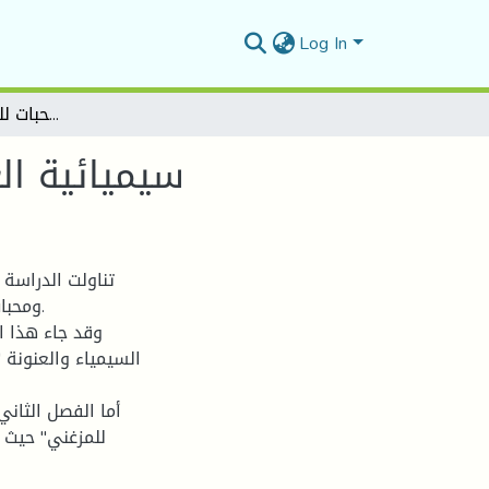
Log In
سيميائية العنونة في ديوان حبات ومحبات للشاعر منصف المزغني
سيميائية ال
تناولت الدراسة
ومحبات
وقد جاء هذا ا
السيمياء والعنونة 
أما الفصل الثاني
للمزغني" حيث 