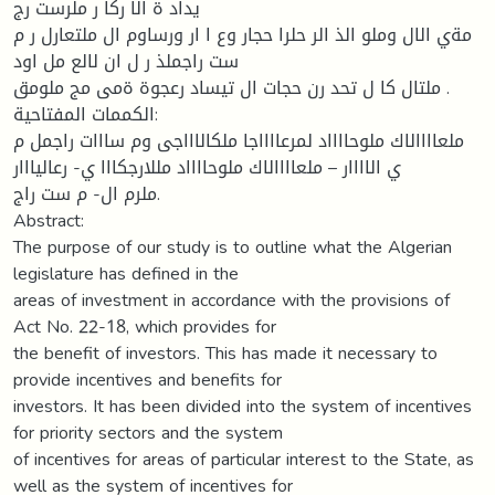
يداد ة الا ركا ر ملرست رج
مةي الال وملو الذ الر حلرا حجار وع ا ار ورساوم ال ملتعارل ر م
ست راجملذ ر ل ان لالع مل اود
ملتال كا ل تحد رن حجات ال تيساد رعجوة ةمى مج ملومق .
الكممات المفتاحية:
ملعاااالاك ملوحااااد لمرعااااجا ملكالاااجى وم سااات راجمل م
ي الاااار – ملعاااالاك ملوحااااد مللارجكااا ي- رعاليااار
ملرم ال- م ست راج.
Abstract:
The purpose of our study is to outline what the Algerian
legislature has defined in the
areas of investment in accordance with the provisions of
Act No. 22-18, which provides for
the benefit of investors. This has made it necessary to
provide incentives and benefits for
investors. It has been divided into the system of incentives
for priority sectors and the system
of incentives for areas of particular interest to the State, as
well as the system of incentives for