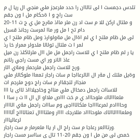
تلدس دجمست ا لى تالاان را حدد ملرعجز ملي منجي ال ريا ل م
ست راج و ا ةحكام مل ا ون جقم
20-11 و ملتال اركن للا م ست اد رن ملر مااذ مةرج مل ي ج ت
دام تح ا مل ور ماا لمرست رجانذ قسرل
لى مل ظام ملتح ا ي لم اةال مل مةولوارذ ومل ظام ملتح ا ي
لمر ا ت ملتال تولالا ملدولر ممرار خا رذ
يا ر لم ظام ملتح ا ي للاست راجمل مل مل اال ملرلاكلذ رن ميل
عاذ الانر ور اي مست راجي رلانم
ورح للاست راجمل ملرحمار ومةي الار.
وةيل ملتك ل مةر ال الالرعااجا م سات راجار تمعاا ملوكالار ملي
منجاار لتجقاار م سات راج دوج ملرجم ات
للاساات راجمل دمخاال ملي منااج وخاجيلاااذ لااى يا ااا
ملعااالاك ملوحاااد ي م خت اااص ملااو ال ال اا ت ر ساا ا
وحاااادم لمرعااااجا ملكالاااجى وم سااات راجمل مةي الاااار
وملعاااالاالاك ملوحااااد مللارجك اااار وملتاااال تعتالاااج آلااااا
لرعاليااار
ورتاالعر رعاجا م ست راج ال ار ياا ملعرمار م ست راجار.
خمص لى من مل ا ون جقم 20-11 تال ى سااسر مست راجار