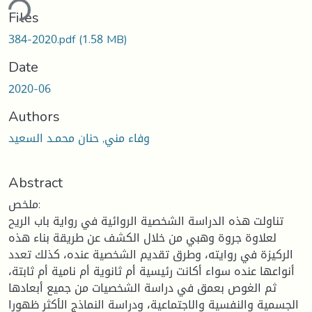
ding...
Files
384-2020.pdf
(1.58 MB)
Date
2020-06
Authors
وفاء مني, حنان محمـد السعيد
Abstract
ملخص:
تناولت هذه الدراسة الشخصية الروائية في رواية باب الريح
لعلاوة جروة وهبي من خلال الكشف عن طريقة بناء هذه
الركيزة في روايته، وطرق تقديم الشخصية عنده، كذلك تعدد
أنواعها عنده سواء أكانت رئيسية أم ثانوية أم نامية أم ثابتة،
ثم الغوص بعمق في دراسة الشخصيات من جميع أبعادها
الجسمية والنفسية والاجتماعية، ودراسة النماذج الأكثر ظهورا