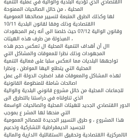
االقتصادي الذي تؤديه البلدية والوالية في عملية التنمية
المحلية ، من خالل الصالحيات الممنوحة
لها وكذلك الطرق المتبعة لتسيير مصالحها العمومية
االقتصادية وذلك وفقا لقانون البلدية 10/11
وقانون الوالية 07/12 حيث خلصنا الى أنه رغم المجهودات
المبذولة من طرف هذه الهيئات ،
اال أن أهداف التنمية المحلية ال تعكس حجم هذه
المجهودات وذلك نظرا للمعوقات والمشاكل التي
تواجهها البلديات مما انعكس سلبا على فعالية التنمية
المحلية التي يتطلع اليها المواطن ، ونظرا
لهذه المشاكل والمعوقات فقد اضطرت الدولة الى عمل
اصالحات شاملة للمنظومة القانونية
للجماعات المحلية من خالل مشروع قانوني البلدية والوالية
الذي تناولناه في دراستنا بالتطرق الى
الدور االقتصادي الجديد للهيئات المحلية والصالحيات الواسعة
التي منحها لها المشر ع بموجب
هذا المشروع ، و طرق التسيير الجديدة للمصالح العمومية
لتجسيد الديمقراطية التشاركية وتدعيم
الالمركزية االقتصادية وتحقيق االستقاللية االدارية والمالية