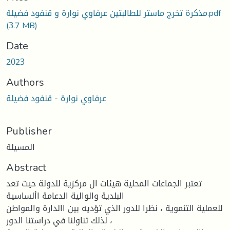
مذكرة تخرج ماستر للطالبتين عرفاوي نوارة و قنفود فضيلة.pdf
(3.7 MB)
Date
2023
Authors
عرفاوي نوارة - قنفود فضيلة
Publisher
المسيلة
Abstract
تعتبر الجماعات المحلية هيئات ال مركزية للدولة حيث تعد
البلدية والوالية الدعامة األساسية
للعملية التنموية ، نظرا للدور الذي تؤديه بين االدارة والمواطن
، لذلك تناولنا في دراستنا الدور