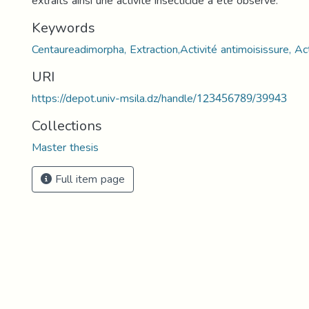
extraits ainsi une activité insecticide a été observé.
Keywords
Centaureadimorpha, Extraction,Activité antimoisissure, Act
URI
https://depot.univ-msila.dz/handle/123456789/39943
Collections
Master thesis
Full item page