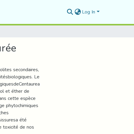
Log In
urée
lites secondaires,
itésbiologiques. Le
ogiquesdeCentaurea
ol et éther de
dans cette espèce
age phytochimiques
iches
sissuresa été
 toxicité de nos