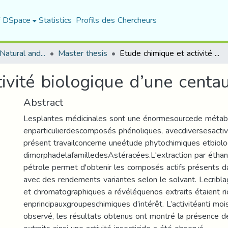
f DSpace
Statistics
Profils des Chercheurs
Department of Natural and Life Sciences
Master thesis
Etude chimique et activité biologique d’une centaurée
ivité biologique d’une centa
Abstract
Lesplantes médicinales sont une énormesourcede métabo
enparticulierdescomposés phénoliques, avecdiversesactiv
présent travailconcerne uneétude phytochimiques etbiol
dimorphadelafamilledesAstéracées.L'extraction par éthan
pétrole permet d'obtenir les composés actifs présents 
avec des rendements variantes selon le solvant. Lecribl
et chromatographiques a révéléquenos extraits étaient r
enprincipauxgroupeschimiques d’intérêt. L’activitéanti moi
observé, les résultats obtenus ont montré la présence de