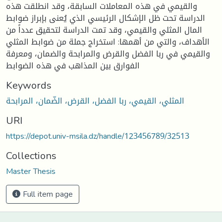
والقيمي في هذه المعاملات السابقة، وقد انطلقت هذه
الدراسة تحت ظل الإشكال الرئيسي الذي يُعنى بإبراز ضوابط
المال المثلي والقيمي، وقد تمت الدراسة لتحقيق عدداً من
الأهداف، والتي من أهمها: استخراج جملة من ضوابط المثلي
والقيمي في ربا الفضل والقرض والمرابحة والضمان، ومعرفة
الفوارق بين المذاهب في هذه الضوابط
Keywords
المثلي، القيمي، ربا الفضل، القرض، الضّمان، المرابحة
URI
https://depot.univ-msila.dz/handle/123456789/32513
Collections
Master Thesis
Full item page