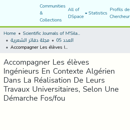
Communities
All of
Profils de
&
Statistics
DSpace
Chercheur
Collections
Home
Scientific Journals of M'Sila University
العدد 05
مجلة دفاتر الشعرية
Accompagner Les élèves Ingénieurs En Contexte Algérien Dans La Réalisation De Leurs Travaux Universitaires, Selon Une Démarche Fos/fou
Accompagner Les élèves
Ingénieurs En Contexte Algérien
Dans La Réalisation De Leurs
Travaux Universitaires, Selon Une
Démarche Fos/fou