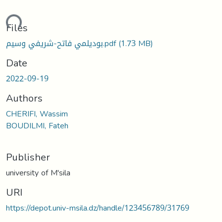
oading...
Files
بوديلمي فاتح-شريفي وسيم.pdf
(1.73 MB)
Date
2022-09-19
Authors
CHERIFI, Wassim
BOUDILMI, Fateh
Publisher
university of M'sila
URI
https://depot.univ-msila.dz/handle/123456789/31769