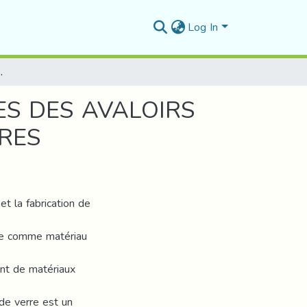
Log In
 EN MATERIAUX COMPOSITES A FIBRES DE VERRES
ES DES AVALOIRS
RES
t la fabrication de
rre comme matériau
ant de matériaux
de verre est un