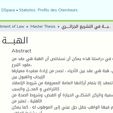
f DSpace
Statistics
Profils des Chercheurs
الھبــــة في التشریع الجزائــــري
Master Thesis
tment of Law
الھبــــة
Abstract
ه في دراستنا هذه یمكن أن نستخلص أن الهبة هي عقد من
عقود التبرع،
 هبة هي عقد بین الأحیاء ، تصدر من إرادة منفردة معیارها
الإیجاب والقبول بین
تنعقد إلا بتمام أركانها العامة المعروفة من شروط الإنعقاد
كالتراضي و المحـــل والسبب
میة والركن الشكلــي الحیازة أو القبض، وشروط الصحة من
الأهلیة ، تعتبر من
م فیها الواهب بنقل حق عیني إلى الموهوب له ، كما یمكن