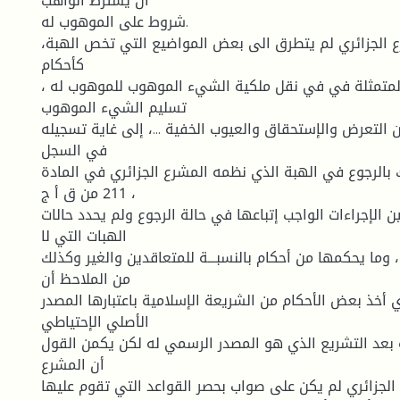
أن یشترط الواهب
شروط على الموهوب له.
ع الجزائري لم یتطرق الى بعض المواضیع التي تخص الهبة،
كأحكام
المتمثلة في في نقل ملكیة الشيء الموهوب للموهوب له ،
تسلیم الشيء الموهوب
التعرض والإستحقاق والعیوب الخفیة ...، إلى غایة تسجیله
في السجل
ك بالرجوع في الهبة الذي نظمه المشرع الجزائري في المادة
211 من ق أ ج ،
ین الإجراءات الواجب إتباعها في حالة الرجوع ولم یحدد حالات
الهبات التي لا
 وما یحكمها من أحكام بالنسبـــة للمتعاقدین والغیر وكذلك
من الملاحظ أن
ي أخذ بعض الأحكام من الشریعة الإسلامیة باعتبارها المصدر
الأصلي الإحتیاطي
 بعد التشریع الذي هو المصدر الرسمي له لكن یكمن القول
أن المشرع
الجزائري لم یكن على صواب بحصر القواعد التي تقوم علیها