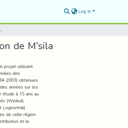
Log In
cation à la région de M’sila
ion de M’sila
 projet utilisant
onnées des
1984-2003) obtenues
 des années sur les
e étude à 15 ans au
lés (Weibull,
t Lognormal)
les de celle région
tribution et la