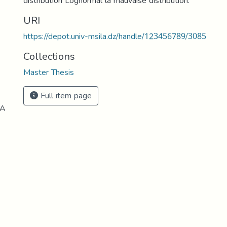
distribution Lognormal la mauvaise distribution.
URI
https://depot.univ-msila.dz/handle/123456789/3085
Collections
Master Thesis
Full item page
LA