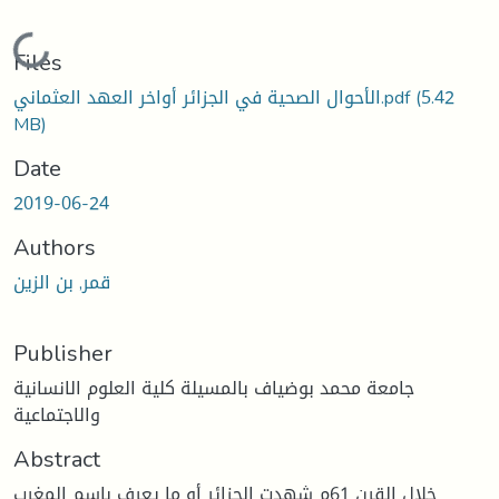
Loading...
Files
(5.42
الأحوال الصحية في الجزائر أواخر العهد العثماني.pdf
MB)
Date
2019-06-24
Authors
قمر, بن الزين
Publisher
جامعة محمد بوضياف بالمسيلة كلية العلوم الانسانية
والاجتماعية
Abstract
خلال القرن 61م شهدت الجزائر أو ما يعرف باسم المغرب