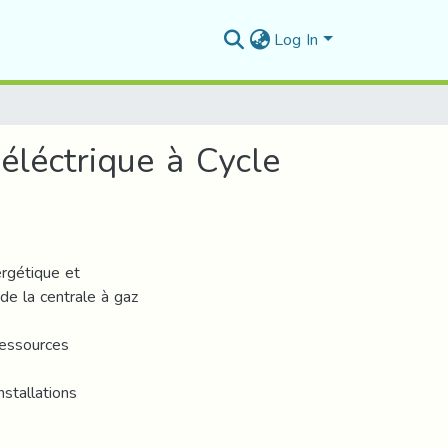
Log In
éléctrique à Cycle
ergétique et
e la centrale à gaz
ressources
nstallations