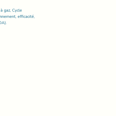
 à gaz, Cycle
nement, efficacité,
DA).