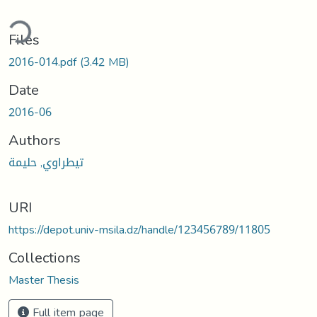
ding...
Files
2016-014.pdf
(3.42 MB)
Date
2016-06
Authors
تيطراوي, حليمة
URI
https://depot.univ-msila.dz/handle/123456789/11805
Collections
Master Thesis
Full item page