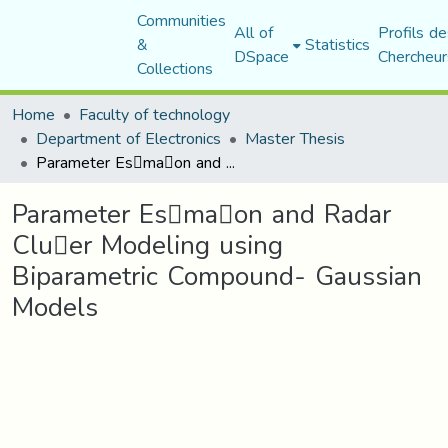
Communities
All of
Profils de
&
Statistics
DSpace
Chercheur
Collections
Home
Faculty of technology
Department of Electronics
Master Thesis
Parameter Es􀆟ma􀆟on and Radar Clu􀆩er Modeling using Biparametric Compound- Gaussian Models
Parameter Es􀆟ma􀆟on and Radar
Clu􀆩er Modeling using
Biparametric Compound- Gaussian
Models