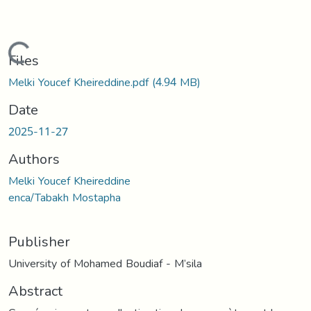
Loading...
Files
Melki Youcef Kheireddine.pdf
(4.94 MB)
Date
2025-11-27
Authors
Melki Youcef Kheireddine
enca/Tabakh Mostapha
Publisher
University of Mohamed Boudiaf - M’sila
Abstract