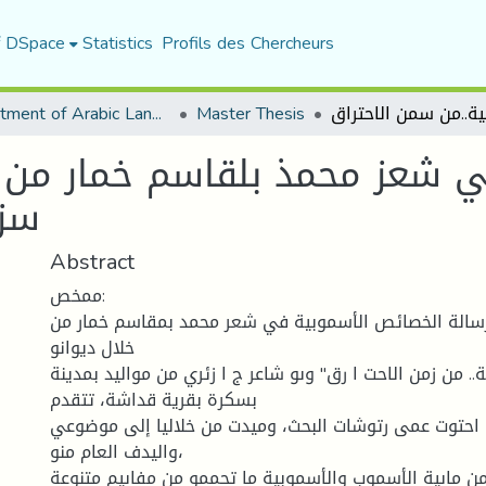
f DSpace
Statistics
Profils des Chercheurs
Department of Arabic Language and Literature
Master Thesis
ي شعز محمذ بلقاسم خمار من خ
سزا
Abstract
ممخص:
رسالة الخصائص الأسموبية في شعر محمد بمقاسم خمار من
خلال ديوانو
.. من زمن الاحت ا رق" وىو شاعر ج ا زئري من مواليد بمدينة
بسكرة بقرية قداشة، تتقدم
 احتوت عمى رتوشات البحث، وميدت من خلاليا إلى موضوعي
واليدف العام منو،
 ماىية الأسموب والأسموبية ما تحممو من مفاىيم متنوعة