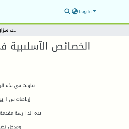
Log In
الخصائص الآسلىبية في شعز محمذ بلقاسم خمار من خلال ديىاهه "إرهاصات سزابية..من سمن الاحتراق
الخصائص الآسلىبية ف
تناولت في ىذه ال
إرىاصات س ا ربية
ىذه الد ا رسة مقدمة
ومدخل تضمن