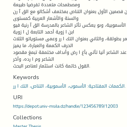
ومصطمحات متعددة تفرضيا طبيعة
ن فصمين الأول بعنوان التناص بمختمف أشكالو مع الق آ رن
والسنة والأشعار العربية كمستوى
لأسموبية، وىو يعكس تأثر الشاعر بالمدرسة الق آ رنية فيو
ابن ا زوية أحمد التابعة ل ا زوية
بطولقة، والثاني بعنوان التك ا رر وعمى مستوياتو الثلاث
الحرف الكممة والعبارة، ما يميز
عند الشاعر أنيا تأتي بأغ ا رض وأىداف مختمفة تبمغ مقصود
الشاعر وم ا رده، وآخر
القول خاتمة كانت استثمار لعناصر البحث.
Keywords
الكممات المفتاحية: الأسموب، الأسموبية، التناص، التك ا رر.
URI
https://depot.univ-msila.dz/handle/123456789/12003
Collections
Master Thesis