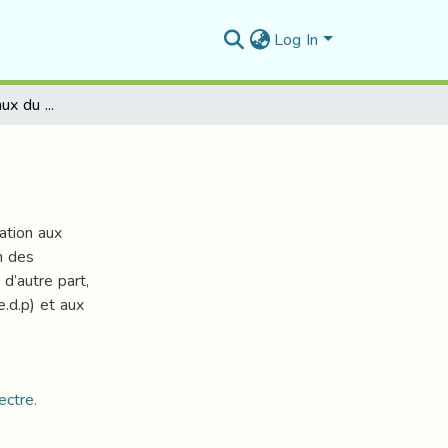
Log In
Sur les points spéciaux du spectre des opérateurs
sation aux
n des
d’autre part,
e.d.p) et aux
ectre.