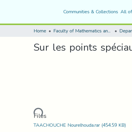
Communities & Collections
All o
Home
Faculty of Mathematics and Computer Science
Depar
Sur les points spécia
Loading...
Files
TAACHOUCHE Nourelhouda.rar
(454.59 KB)