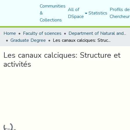
Communities
All of
Profils de
&
Statistics
DSpace
Chercheur
Collections
Home
Faculty of sciences
Department of Natural and Life Sciences
Graduate Degree
Les canaux calciques: Structure et activités
Les canaux calciques: Structure et
activités
Loading...