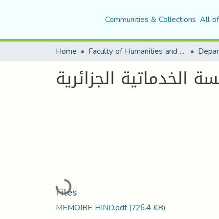
Communities & Collections
All o
Home
Faculty of Humanities and Social Sciences
ة الخدماتية الجزائرية
Loading...
Files
MEMOIRE HIND.pdf
(726.4 KB)