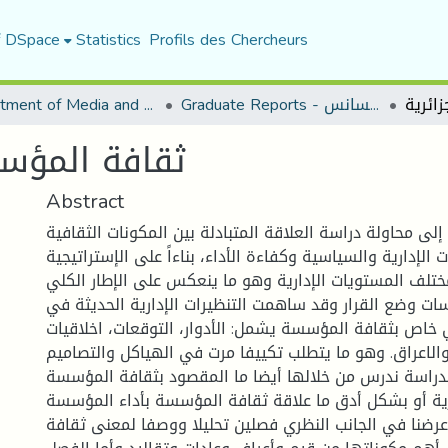
f DSpace
Statistics
Profils des Chercheurs
Graduate Reports - تقارير الليسانس
Department of Media and Communication Studies
ثقافة المؤسس
Abstract
ى محاولة دراسة العلاقة المتبادلة بين المكونات الثقافية
لإدارية والسياسية وكفاءة الأداء، بناءاً على الإستراتيجية
لف المستويات الإدارية وهو ما ينعكس على الإطار الكلي
ت وضع القرار وقد ساهمت التنظيرات الإدارية الحديثة في
خاص بثقافة المؤسسة يشمل: الأدوار، التوقعات، اخلاقيات
والاعراق. وهو ما يتطلب تكييفا مرت في الهياكل والتصاميم
دراسة ندرس من خلالها أيضا ما المقصود بثقافة المؤسسة
ئرية أو بشكل أدق ما علاقة ثقافة المؤسسة بأداء المؤسسة
 عرضنا في الجانب النظري فصلين تحليلا ووصفا لمعنى ثقافة