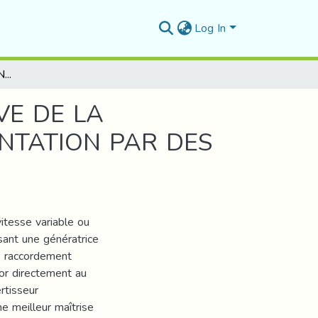
Log In
REGLAGE DES PUISSANCES ACTIVE ET REACTIVE DE LA GENERATRICE ASYNCHRONE A DOUBLE ALIMENTATION PAR DES REGULATEURS EN MODE GLISSANT
VE DE LA
NTATION PAR DES
itesse variable ou
isant une génératrice
e raccordement
tor directement au
rtisseur
e meilleur maîtrise