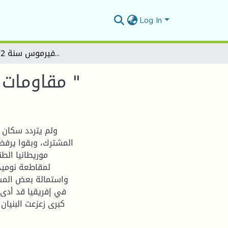
Log In
مقاومات الاحتلال الروماني " ثورة فيرموس سنة 372م أنموذجا "
مقاومات الاحتلال الروماني " ثورة فيرموس سنة 372م أنموذجا "
ولم يتردد سكان 
المشترك، وبقوا يرفض
موريطانيا الطن
لمقاطعة نوميدي
واستمالة بعض المشيخ
في إفريقيا قد أدى 
كبرى زعزعت البنيان