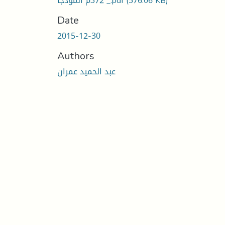
(576.06 KB)
372م أنموذجا _.pdf
Date
2015-12-30
Authors
عبد الحميد عمران