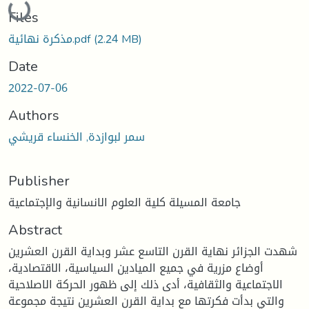
Files
(2.24 MB)
مذكرة نهائية.pdf
Date
2022-07-06
Authors
سمر لبوازدة, الخنساء قريشي
Publisher
جامعة المسيلة كلية العلوم الانسانية والإجتماعية
Abstract
شهدت الجزائر نهاية القرن التاسع عشر وبداية القرن العشرين
أوضاع مزرية في جميع الميادين السياسية، الاقتصادية،
الاجتماعية والثقافية، أدى ذلك إلى ظهور الحركة الاصلاحية
والتي بدأت فكرتها مع بداية القرن العشرين نتيجة مجموعة