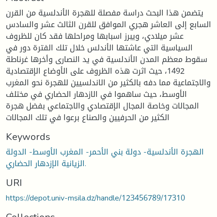
يتضمن هذا البحث دراسة مفصلة للهجرة الأندلسية من القرن
السابع إلى العاشر هجري الموافق للقرن الثالث عشر والسادس
عشر ميلادي، ويبرز اسبابها ومراحلها فقد كان للظروف
السياسية التي عاشتها الأندلس خلال تلك الفترة دور في
سقوط معظم المدن الأندلسية في يد النصارى وأخرها غرناطة
1492، حيث اثرت هذه الظروف على الأوضاع الإقتصادية
والاجتماعية مما دفه بالكثير من الاندلسيين للهجرة نحو المغرب
الأوسط، حيث ساهموا في الازدهار الحضاري في مختلف
المجالات وخاصة المجال الإقتصادي والاجتماعي بفضل هجرة
الكثير من الحرفيين والصناع برعوا في تلك المجالات
Keywords
الهجرة الأندلسية- دولة بني الأحمر- المغرب الأوسط- الدولة
الزيانية الإزدهار الحضاري.
URI
https://depot.univ-msila.dz/handle/123456789/17310
Collections