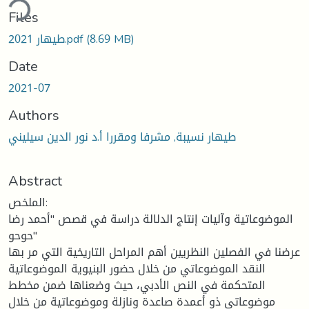
ding...
Files
طيهار 2021.pdf
(8.69 MB)
Date
2021-07
Authors
طيهار نسيبة, مشرفا ومقررا أ.د نور الدين سيليني
Abstract
الملخص:
الموضوعاتية وآليات إنتاج الدلالة دراسة في قصص "أحمد رضا
حوحو"
عرضنا في الفصلين النظريين أهم المراحل التاريخية التي مر بها
النقد الموضوعاتي من خلال حضور البنيوية الموضوعاتية
المتحكمة في النص الأدبي، حيث وضعناها ضمن مخطط
موضوعاتي ذو أعمدة صاعدة ونازلة وموضوعاتية من خلال