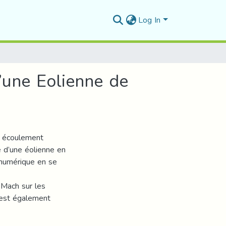
Log In
’une Eolienne de
« écoulement
e d’une éolienne en
numérique en se
 Mach sur les
 est également