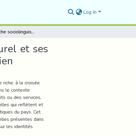
Log In
Titre Approche sociolinguistique de l'ancrage culturel et ses représentations dans le discours publicitaire algérien
urel et ses
ien
 riche, à la croisée
ans le contexte
its ou des services,
lles qui reflètent et
tiques du pays. Cet
relles présentes dans
sur les identités