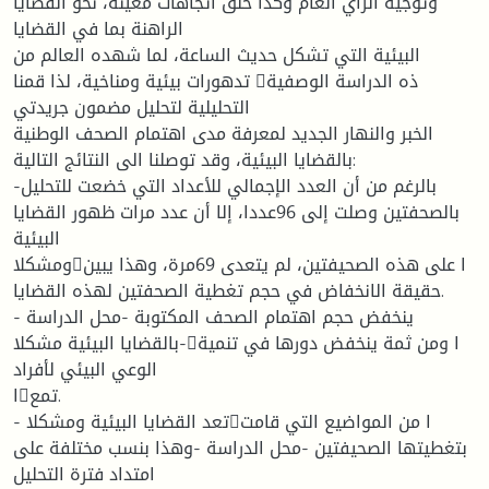
وتوجيه الرأي العام وكذا خلق اتجاهات معينة، نحو القضايا
الراهنة بما في القضايا
البيئية التي تشكل حديث الساعة، لما شهده العالم من
تدهورات بيئية ومناخية، لذا قمنا ذه الدراسة الوصفية
التحليلية لتحليل مضمون جريدتي
الخبر والنهار الجديد لمعرفة مدى اهتمام الصحف الوطنية
بالقضايا البيئية، وقد توصلنا الى النتائج التالية:
-بالرغم من أن العدد الإجمالي للأعداد التي خضعت للتحليل
بالصحفتين وصلت إلى 96عددا، إلا أن عدد مرات ظهور القضايا
البيئية
ومشكلاا على هذه الصحيفتين، لم يتعدى 69مرة، وهذا يبين
حقيقة الانخفاض في حجم تغطية الصحفتين لهذه القضايا.
- ينخفض حجم اهتمام الصحف المكتوبة -محل الدراسة
-بالقضايا البيئية مشكلاا ومن ثمة ينخفض دورها في تنمية
الوعي البيئي لأفراد
اتمع.
- تعد القضايا البيئية ومشكلاا من المواضيع التي قامت
بتغطيتها الصحيفتين -محل الدراسة -وهذا بنسب مختلفة على
امتداد فترة التحليل