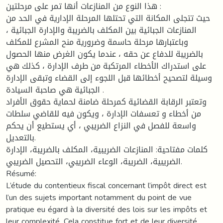
هذا النوع من المنازعات أنها تمر على مرحلتين :
حيث تتجلى المكانة التي تحتلها المرحلة الإدارية في الحد من
المنازعات الجبائية بين المكلف بالضريبة والإدارة الجبائية ،
وباعتبارها مرحلة حاسمة وضرورية منح المشرع للمكلف
بالضريبة للدفاع عن حقه ، عندما يكون الغرض منها الحصول
على استدراك الأخطاء المرتكبة من طرف الإدارة ، كذلك هي
وسيلة لتصحيح أخطائها قبل اللجوء إلى القضاء وتبقى الإدارة
الجبائية هي صاحبة السيادة .
وتعتبر الرقابة القضائية كمرحلة ضامنة لحماية حقوق الأفراد
من أخطاء و تعسفات الإدارة ، ويكون فيه للقاضي سلطات
واسعة للفصل في النزاع الضريبي ، أي يستطيع أن يحكم
بالتعديل.
كلمات مفتاحية: المنازعات الضريبية، المكلف بالضريبة، الإدارة
الضريبية، الضريبة، الوعاء الضريبي، التحصيل الضريبي.
Résumé:
L’étude du contentieux fiscal concernant l’impôt direct est
l’un des sujets important notamment du point de vue
pratique eu égard à la diversité des lois sur les impôts et
leur complexité. Cela constitue fort et de leur diversité