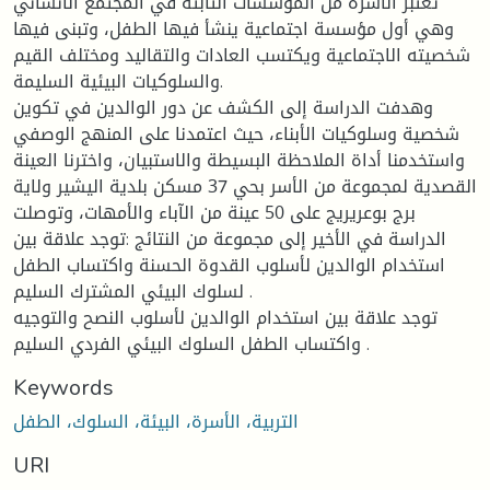
تعتبر الأسرة من المؤسسات الثابتة في المجتمع الانساني
وهي أول مؤسسة اجتماعية ينشأ فيها الطفل، وتبنى فيها
شخصيته الاجتماعية ويكتسب العادات والتقاليد ومختلف القيم
والسلوكيات البيئية السليمة.
وهدفت الدراسة إلى الكشف عن دور الوالدين في تكوين
شخصية وسلوكيات الأبناء، حيث اعتمدنا على المنهج الوصفي
واستخدمنا أداة الملاحظة البسيطة والاستبيان، واخترنا العينة
القصدية لمجموعة من الأسر بحي 37 مسكن بلدية اليشير ولاية
برج بوعريريج على 50 عينة من الآباء والأمهات، وتوصلت
الدراسة في الأخير إلى مجموعة من النتائج :توجد علاقة بين
استخدام الوالدين لأسلوب القدوة الحسنة واكتساب الطفل
لسلوك البيئي المشترك السليم .
توجد علاقة بين استخدام الوالدين لأسلوب النصح والتوجيه
واكتساب الطفل السلوك البيئي الفردي السليم .
Keywords
التربية، الأسرة، البيئة، السلوك، الطفل
URI