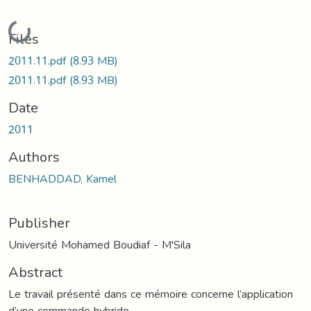
Loading...
Files
2011.11.pdf
(8.93 MB)
2011.11.pdf
(8.93 MB)
Date
2011
Authors
BENHADDAD, Kamel
Publisher
Université Mohamed Boudiaf - M'Sila
Abstract
Le travail présenté dans ce mémoire concerne l’application
d’une commande hybride