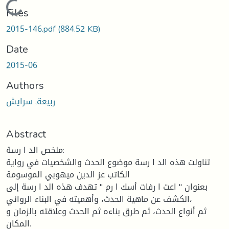
Loading...
Files
2015-146.pdf
(884.52 KB)
Date
2015-06
Authors
ربيعة, سرايش
Abstract
ملخص الد ا رسة:
تناولت هذه الد ا رسة موضوع الحدث والشخصیات في روایة
الكاتب عز الدین میهوبي الموسومة
بعنوان " اعت ا رفات أسك ا رم " تهدف هذه الد ا رسة إلى
الكشف عن ماهیة الحدث، وأهمیته في البناء الروائي،
ثم أنواع الحدث، ثم طرق بناءه ثم الحدث وعلاقته بالزمان و
المكان.