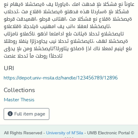
عاونأ نع فشكلا ىلإ فدهت امك ،ةیاورلا يف ةیصخشلا ةیهام نع
فشكلا ىلإ ةساردلا هذه فدهتو ةیصخشلا ةقلاع مث ،ثدحلاب
ةیصخشلا ةقلاع نع فشكلا مث ،اهئانب قرطو ،اهمیدقت قرطو
،تایصخشلا لعفلا ءانب يف امهنیب ةیلدجلا ةقلاعلاو
تایصخشلاو ثدحلا ةیئانث ىلع ادامتعا اذهو .ناكملاو نامزلاب
ةیصخشلا لهف ،تایصخشلاو ثدحلا نیب يجاودزلإا ينفلا روطتلا
ىلع اینبم لمعلا ناك اذإ ةصاخو يئاورلا؟تایصخشلا ومن ىلإ يدؤی
ثادحلأا روطت مأ ثدحلا عنصت
URI
https://depot.univ-msila.dz/handle/123456789/12896
Collections
Master Thesis
Full item page
All Rights Reserved -
University of M'Sila
- UMB Electronic Portal ©