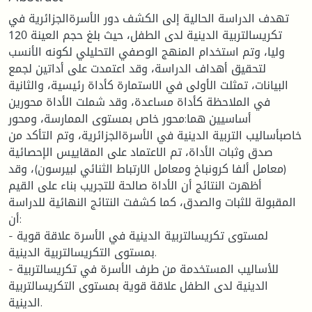
تهدف الدراسة الحالية إلى الكشف دور الأسرةالجزائرية في
تكريسالتربية الدينية لدى الطفل، حيث بلغ حجم العينة 120
وليا، وتم استخدام المنهج الوصفي التحليلي لكونه الأنسب
لتحقيق أهداف الدراسة، وقد اعتمدت على أداتين لجمع
البيانات، تمثلت الأولى في الاستمارة كأداة رئيسية، والثانية
في الملاحظة كأداة مساعدة، وقد شملت الأداة محورين
أساسيين هما:محور خاص بمستوى الممارسة، ومحور
خاصبأساليب التربية الدينية في الأسرةالجزائرية، وتم التأكد من
صدق وثبات الأداة، تم الاعتماد على المقاييس الإحصائية
(معامل ألفا كرونباخ ومعامل الارتباط الثنائي لبيرسون)، وقد
أظهرت النتائج أن الأداة صالحة للتجريب بناء على القيم
المقبولة للثبات والصدق، كما كشفت النتائج النهائية للدراسة
أن:
- لمستوى تكريسالتربية الدينية في الأسرة علاقة قوية
بمستوى التكريسالتربية الدينية.
- للأساليب المستخدمة من طرف الأسرة في تكريسالتربية
الدينية لدى الطفل علاقة قوية بمستوى التكريسالتربية
الدينية.