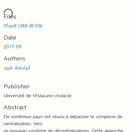
ding...
Files
05.pdf
(384.38 KB)
Date
2017-09
Authors
أبرادشة, فريد
Publisher
Université de M'sila,univ-msila.dz
Abstract
De nombreux pays ont réussi à dépasser le complexe de
centralisation, Vers
un nouveau système de décentralisations, Cette approche