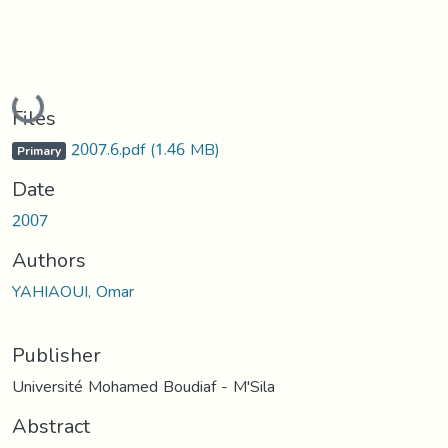
Loading...
Files
2007.6.pdf
(1.46 MB)
Primary
Date
2007
Authors
YAHIAOUI, Omar
Publisher
Université Mohamed Boudiaf - M'Sila
Abstract