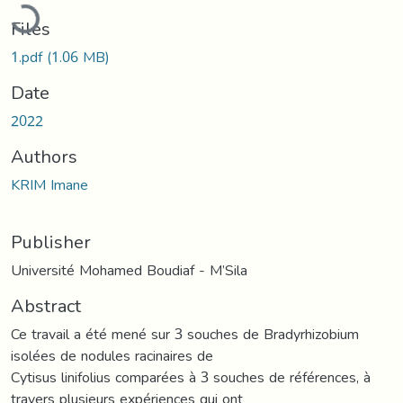
Loading...
Files
1.pdf
(1.06 MB)
Date
2022
Authors
KRIM Imane
Publisher
Université Mohamed Boudiaf - M’Sila
Abstract
Ce travail a été mené sur 3 souches de Bradyrhizobium
isolées de nodules racinaires de
Cytisus linifolius comparées à 3 souches de références, à
travers plusieurs expériences qui ont