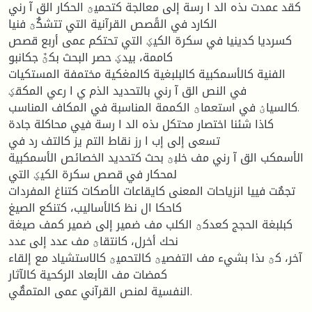
كقد عمدت ىذه الد ا رسة إلى معالجة كتحميؿ الحكار الق آ رني
الكارد في القًصص القرآنية التي تتشكٌؿ فنيا
كسرديا كدينيا في سكرة الكيؼ التي تحتكم عمى أربع قصص
كاممة، بيدؼ حصر البحث بكؿٌ جكانبو
الفنية كالأسمكبية كالبلبغية كالمغكية مختمفة المستكيات
في النص الق آ رني بالتحديد الذم ي ا رعي المكقؼ
كالسياؽ في استعماؿ الكممة المناسبة في المكاف المناسب.
كاذا شئنا اختصار محتكل ىذه الد ا رسة فيي محاكلة جادة
تسعى إلى إب ا رز نقاط التم يز كالتف رد في
الأسمكب الق آ رني مف خلبؿ بحث كتحديد الخصائص الأسمكبية
لمحكار في قصص سكرة الكيؼ التي
تجمٌت فييا انزياحات المعنى كايقاعات الأصكات كتناغ المفردات
كاحكا ال نظ كالأساليب، كتنكع الصيغ
كبلبغة الحجج كعدكؿ الكلب مف ضمير إلى ضمير كمف صيغة
نحك أخرل، كانتقاؿ مف عدد إلى عدد
آخر، كؿ ىذا بشيء مف التفصيؿ كالتحميؿ كالاستشياد مع إلقاء
كمضات مف الأبعاد الركحية كالآثار
النفسية لمنص القرآني عمى المتمقٌي.