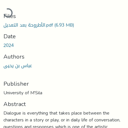
Loading...
Files
الأطروحة بعد التعديل.pdf
(6.93 MB)
Date
2024
Authors
عباس بن يحيى
Publisher
University of M'Sila
Abstract
Dialogue is everything that takes place between the
characters in a story or play, or in daily life of conversation,
questions and responses which is one of the artistic